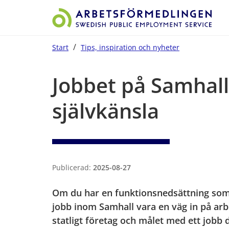
/
Start
Tips, inspiration och nyheter
Start på sidans huvudinnehåll
Jobbet på Samhall
självkänsla
Publicerad:
2025-08-27
Om du har en funktionsnedsättning som
jobb inom Samhall vara en väg in på arb
statligt företag och målet med ett jobb dä