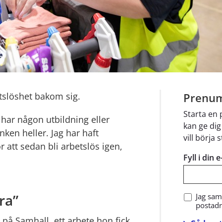
tslöshet bakom sig.
Prenum
Starta en
e har någon utbildning eller 
kan ge dig
nken heller. Jag har haft 
vill börja 
ör att sedan bli arbetslös igen, 
Fyll i din 
ra”
Jag sam
postadre
å Samhall, ett arbete hon fick 