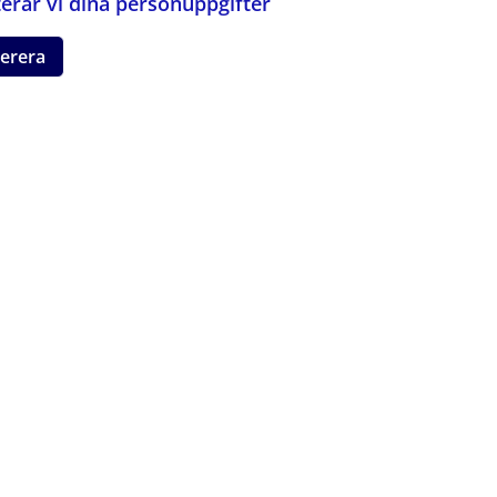
erar vi dina personuppgifter
erera