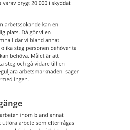
 varav drygt 20 000 i skyddat 
en arbetssökande kan en 
ig plats. Då gör vi en 
all där vi bland annat 
 olika steg personen behöver ta 
kan behöva. Målet är att 
 steg och gå vidare till en 
eguljära arbetsmarknaden, säger 
örmedlingen.
mgänge
arbeten inom bland annat 
tt utföra arbete som efterfrågas 