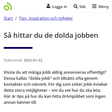
Logga in
Sök
Meny
Start
/
Tips, inspiration och nyheter
Start på sidans huvudinnehåll
Så hittar du de dolda jobben
Publicerad:
2025-01-22
Visste du att många jobb aldrig annonseras offentligt? 
Dessa kallas "dolda jobb" och tillsätts ofta genom 
kontakter och nätverk. För dig som söker jobb innebär 
detta stora möjligheter – om du vet hur du ska leta. 
Här är tips på hur du kan hitta drömjobbet som ingen 
annan känner till.