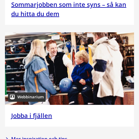
Sommarjobben som inte syns – så kan
du hitta du dem
Webbinarium
Jobba i fjällen
Mer inspiration och tips