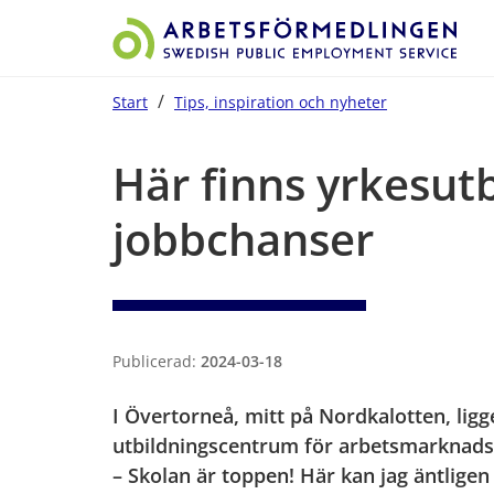
/
Start
Tips, inspiration och nyheter
Start på sidans huvudinnehåll
Här finns yrkesut
jobbchanser
Publicerad:
2024-03-18
I Övertorneå, mitt på Nordkalotten, ligge
utbildningscentrum för arbetsmarknadsu
– Skolan är toppen! Här kan jag äntligen 