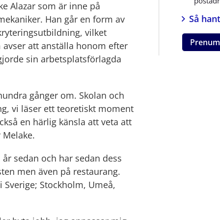
postadre
ke Alazar som är inne på 
Så hant
smekaniker. Han går en form av 
teringsutbildning, vilket 
Prenum
 avser att anställa honom efter 
jorde sin arbetsplatsförlagda 
 hundra gånger om. Skolan och 
g, vi läser ett teoretiskt moment 
ckså en härlig känsla att veta att 
r Melake.
11 år sedan och har sedan dess 
sten men även på restaurang. 
 i Sverige; Stockholm, Umeå, 