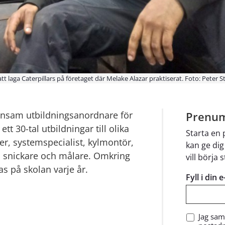
t laga Caterpillars på företaget där Melake Alazar praktiserat. Foto: Peter S
nsam utbildningsanordnare för 
Prenum
 30-tal utbildningar till olika 
Starta en
er, systemspecialist, kylmontör, 
kan ge dig
 snickare och målare. Omkring 
vill börja 
as på skolan varje år.
Fyll i din 
Jag sam