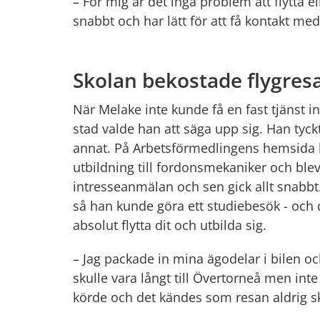
– För mig är det inga problem att flytta e
snabbt och har lätt för att få kontakt me
Skolan bekostade flygres
När Melake inte kunde få en fast tjänst 
stad valde han att säga upp sig. Han tyckt
annat. På Arbetsförmedlingens hemsida 
utbildning till fordonsmekaniker och blev
intresseanmälan och sen gick allt snabbt.
så han kunde göra ett studiebesök - och d
absolut flytta dit och utbilda sig.
– Jag packade in mina ägodelar i bilen och 
skulle vara långt till Övertorneå men inte 
körde och det kändes som resan aldrig sku