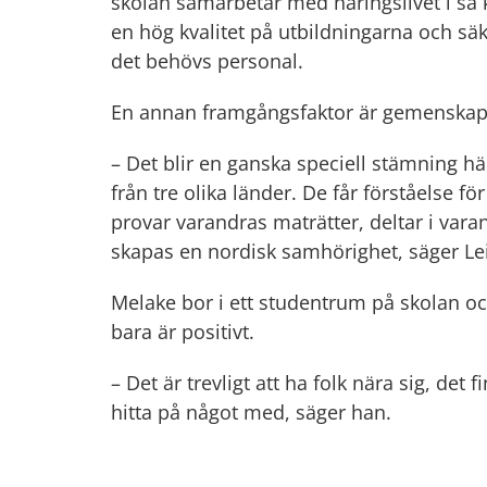
skolan samarbetar med näringslivet i så k
en hög kvalitet på utbildningarna och säker
det behövs personal.
En annan framgångsfaktor är gemenskap
– Det blir en ganska speciell stämning hä
från tre olika länder. De får förståelse för
provar varandras maträtter, deltar i vara
skapas en nordisk samhörighet, säger Lei
Melake bor i ett studentrum på skolan och 
bara är positivt.
– Det är trevligt att ha folk nära sig, det f
hitta på något med, säger han.