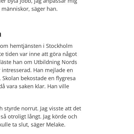
ller byta jobb, jag anpassar mig 
d människor, säger han.
a
inom hemtjänsten i Stockholm 
e tiden var inne att göra något 
läste han om Utbildning Nords 
 intresserad. Han mejlade en 
 Skolan bekostade en flygresa 
å vara saken klar. Han ville 
styrde norrut. Jag visste att det 
så otroligt långt. Jag körde och 
lle ta slut, säger Melake.