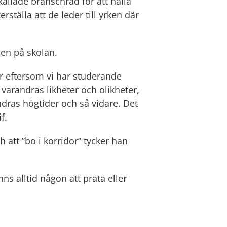
allade branschråd för att hålla 
ställa att de leder till yrken där 
en på skolan.
r eftersom vi har studerande 
 varandras likheter och olikheter, 
ndras högtider och så vidare. Det 
f.
att ”bo i korridor” tycker han 
inns alltid någon att prata eller 