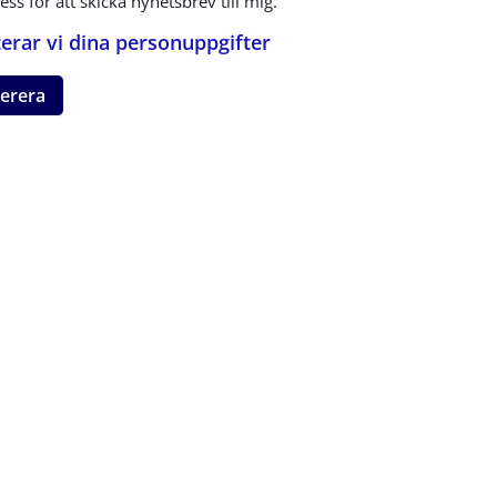
ss för att skicka nyhetsbrev till mig.
erar vi dina personuppgifter
erera