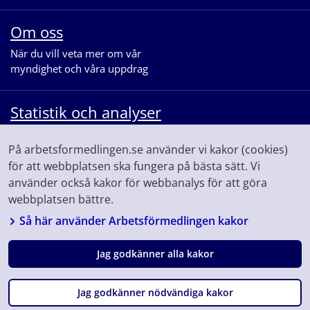
Om oss
När du vill veta mer om vår
myndighet och våra uppdrag
Statistik och analyser
När du vill se statistik och ta del av
På arbetsformedlingen.se använder vi kakor (cookies)
våra analyser för arbetsmarknaden
för att webbplatsen ska fungera på bästa sätt. Vi
använder också kakor för webbanalys för att göra
webbplatsen bättre.
Så här använder Arbetsförmedlingen kakor
Jag godkänner alla kakor
Följ oss på
Facebook
Linkedin
Youtube
Instagram
Fråga
Jag godkänner nödvändiga kakor