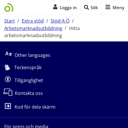
Logga in
Sök
Meny
Start
/
Extra stöd
/
Stöd A-Ö
/
Arbetsmarknadsutbildning
/
Hitta
arbetsmarknadsutbildning
Start på sidans huvudinnehåll
Other languages
Teckenspråk
Tillgänglighet
Kontakta oss
Kod för dela skärm
För press och media