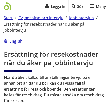
Logga in
Sök
Meny
Start
/
Cv, ansökan och intervju
/
Jobbintervjun
/
Ersättning för resekostnader när du åker på
jobbintervju
Start på sidans huvudinnehåll
English
Ersättning för resekostnader 
när du åker på jobbintervju
När du blivit kallad till anställningsintervju på en 
annan ort än där du bor kan du i vissa fall få 
ersättning för resa och boende. Den ersättningen 
kallas för resebidrag. Du måste ansöka om resebidrag 
före resan.