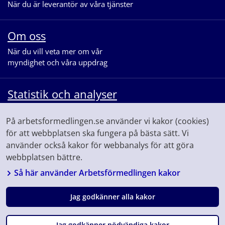
När du är leverantör av våra tjänster
Om oss
När du vill veta mer om vår
myndighet och våra uppdrag
Statistik och analyser
När du vill se statistik och ta del av
På arbetsformedlingen.se använder vi kakor (cookies)
våra analyser för arbetsmarknaden
för att webbplatsen ska fungera på bästa sätt. Vi
använder också kakor för webbanalys för att göra
webbplatsen bättre.
Så här använder Arbetsförmedlingen kakor
Jag godkänner alla kakor
Följ oss på
Facebook
Linkedin
Youtube
Instagram
Fråga
Jag godkänner nödvändiga kakor