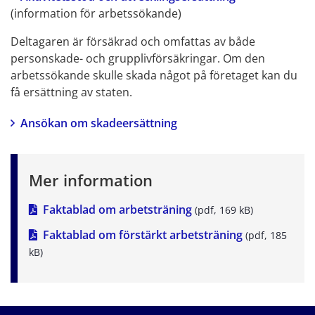
(information för arbetssökande)
Deltagaren är försäkrad och omfattas av både 
personskade- och grupplivförsäkringar. Om den 
arbetssökande skulle skada något på företaget kan du 
få ersättning av staten.
Ansökan om skadeersättning
Mer information
pdf, 169 kB.
Faktablad om arbetsträning
 (pdf, 169 kB)
pdf, 185 kB.
Faktablad om förstärkt arbetsträning
 (pdf, 185 
kB)