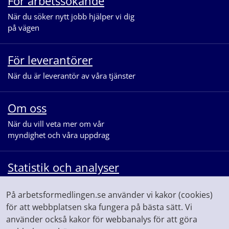
För arbetssökande
När du söker nytt jobb hjälper vi dig
på vägen
För leverantörer
När du är leverantör av våra tjänster
Om oss
När du vill veta mer om vår
myndighet och våra uppdrag
Statistik och analyser
När du vill se statistik och ta del av
På arbetsformedlingen.se använder vi kakor (cookies)
våra analyser för arbetsmarknaden
för att webbplatsen ska fungera på bästa sätt. Vi
använder också kakor för webbanalys för att göra