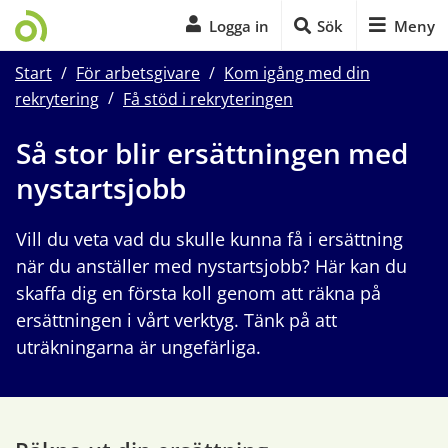
Logga in
Sök
Meny
Start
/
För arbetsgivare
/
Kom igång med din
rekrytering
/
Få stöd i rekryteringen
Start på sidans huvudinnehåll
Så stor blir ersättningen med 
nystartsjobb
Vill du veta vad du skulle kunna få i ersättning 
när du anställer med nystartsjobb? Här kan du 
skaffa dig en första koll genom att räkna på 
ersättningen i vårt verktyg. Tänk på att 
uträkningarna är ungefärliga. 