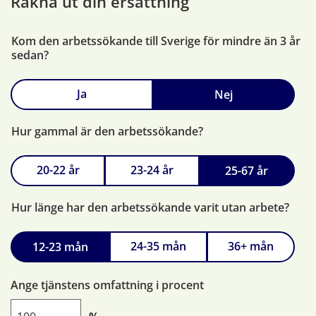
Räkna ut din ersättning
Kom den arbetssökande till Sverige för mindre än 3 år
sedan?
Ja
Nej
Hur gammal är den arbetssökande?
20-22 år
23-24 år
25-67 år
Hur länge har den arbetssökande varit utan arbete?
24-35 mån
36+ mån
12-23 mån
Ange tjänstens omfattning i procent