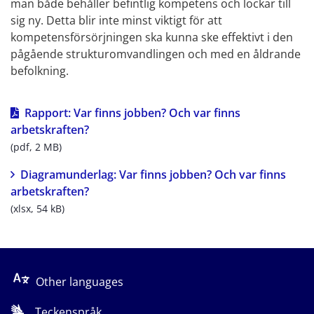
man både behåller befintlig kompetens och lockar till 
sig ny. Detta blir inte minst viktigt för att 
kompetensförsörjningen ska kunna ske effektivt i den 
pågående strukturomvandlingen och med en åldrande 
befolkning.
Rapport: Var finns jobben? Och var finns 
pdf, 2 MB.
arbetskraften?
(pdf, 2 MB)
Diagramunderlag: Var finns jobben? Och var finns 
xlsx, 54 kB.
arbetskraften?
(xlsx, 54 kB)
Other languages
Teckenspråk