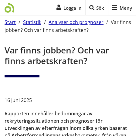
Logga in
Sök
Meny
Start
/
Statistik
/
Analyser och prognoser
/
Var finns
jobben? Och var finns arbetskraften?
Start på sidans huvudinnehåll
Var finns jobben? Och var 
finns arbetskraften?
16 juni 2025
Rapporten innehåller bedömningar av 
rekryteringssituationen och prognoser för 
utvecklingen av efterfrågan inom olika yrken baserat 
på Arbetsförmedlingens yrkesbarometer, från våren 