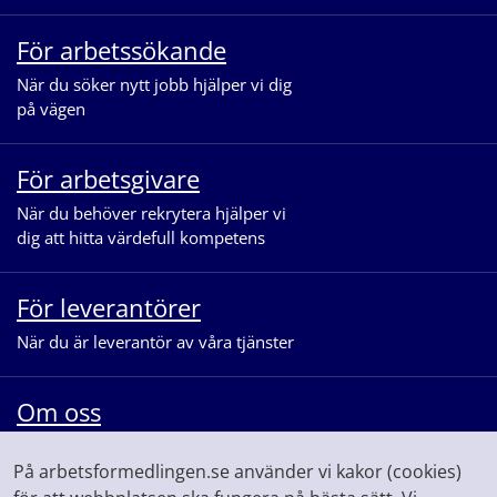
För arbetssökande
När du söker nytt jobb hjälper vi dig
på vägen
För arbetsgivare
När du behöver rekrytera hjälper vi
dig att hitta värdefull kompetens
För leverantörer
När du är leverantör av våra tjänster
Om oss
När du vill veta mer om vår
På arbetsformedlingen.se använder vi kakor (cookies)
myndighet och våra uppdrag