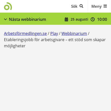
Gå till innehåll
Sök
Meny
10:00
Nästa webbinarium
25 augusti
När du skrivit in dig - stöd och skyldigheter
Arbetsförmedlingen.se
/
Play
/
Webbinarium
/
Visa fler
Etableringsjobb för arbetsgivare – ett stöd som skapar
möjligheter