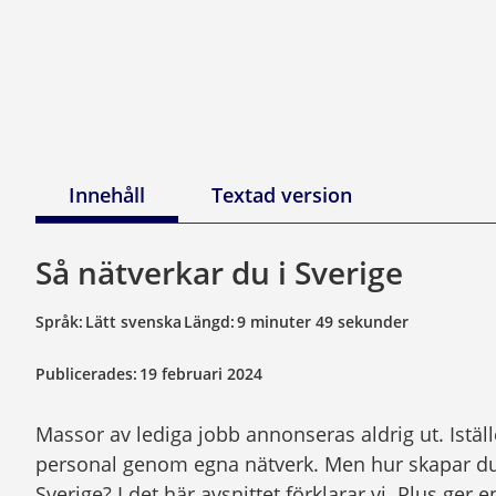
Innehåll
Textad version
Så nätverkar du i Sverige
Språk:
Lätt svenska
Längd:
9 minuter 49 sekunder
Publicerades:
19 februari 2024
Massor av lediga jobb annonseras aldrig ut. Iställ
personal genom egna nätverk. Men hur skapar du d
Sverige? I det här avsnittet förklarar vi. Plus ger 