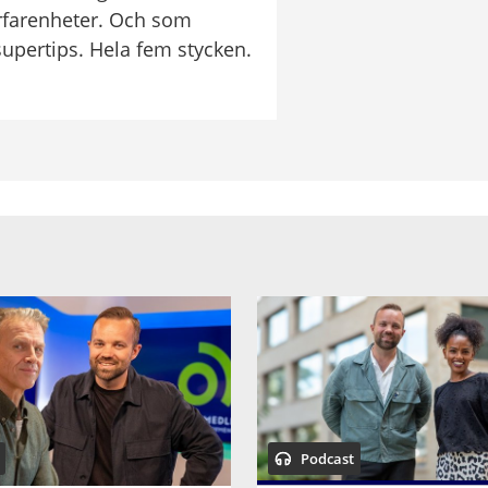
rfarenheter. Och som 
supertips. Hela fem stycken. 
vi hamnade på 
a podden?
Podcast