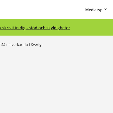
Mediatyp
 skrivit in dig - stöd och skyldigheter
/
Så nätverkar du i Sverige