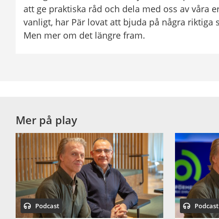
att ge praktiska råd och dela med oss av våra e
vanligt, har Pär lovat att bjuda på några riktiga 
Men mer om det längre fram.
Pär Axelsson: 
Den som väntar något gott.
Ziza: 
Precis. Du, Pär. Jag kom att tänka på en sak.
Mer på play
Pär: 
Vad?
Ziza: 
Var det inte genom vårt eget nätverkande som 
Arbetsförmedlingen och startade den här rolig
Podcast
Podcast
Pär: 