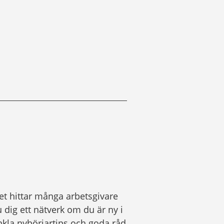
et hittar många arbetsgivare 
ig ett nätverk om du är ny i 
enkla nybörjartips och goda råd 