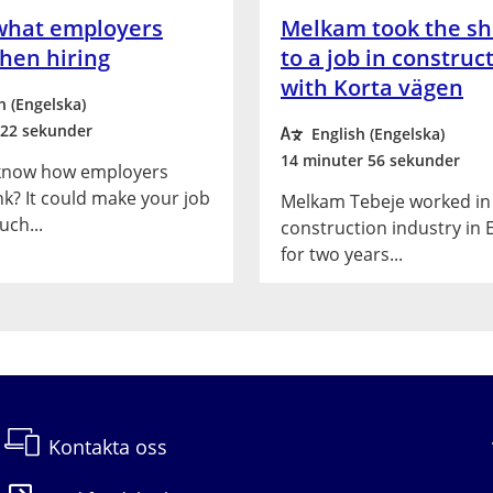
 Och då tänker jag så här: 
what employers
Melkam took the sh
hen hiring
to a job in construc
with Korta vägen
h (Engelska)
 förstå för många.
 22 sekunder
English (Engelska)
14 minuter 56 sekunder
know how employers
ink? It could make your job
konstigt. Att nätverka är 
Melkam Tebeje worked in
ch...
construction industry in 
are kanske det handlade om 
for two years...
äkten, grannar, vänner eller 
älp av internet som ger oss 
Kontakta oss
sskamrater, föräldrar eller 