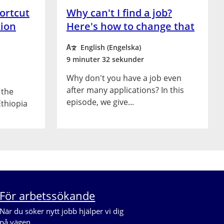
ortcut
Why can't I find a job?
tion
Here's how to change that
English (Engelska)
9 minuter 32 sekunder
Why don't you have a job even
after many applications? In this
 the
episode, we give...
Ethiopia
För arbetssökande
När du söker nytt jobb hjälper vi dig 
på vägen