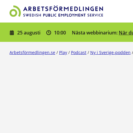
Gå till innehåll
25 augusti
10:00
När du
Nästa webbinarium:
Arbetsförmedlingen.se
/
Play
/
Podcast
/
Ny i Sverige-podden