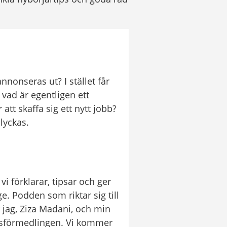
nnonseras ut? I stället får 
ad är egentligen ett 
tt skaffa sig ett nytt jobb? 
lyckas.
 förklarar, tipsar och ger 
. Podden som riktar sig till 
r jag, Ziza Madani, och min 
tsförmedlingen. Vi kommer 