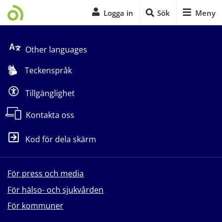
Logga in
Sök
Meny
Start på sidans huvudinnehåll
Other languages
Teckenspråk
Tillgänglighet
Kontakta oss
Kod för dela skärm
För press och media
För hälso- och sjukvården
För kommuner