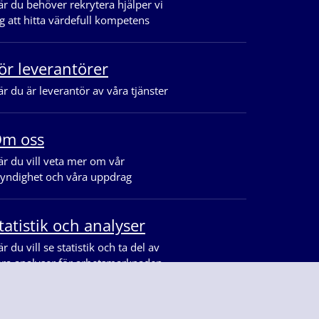
r du behöver rekrytera hjälper vi
g att hitta värdefull kompetens
ör leverantörer
r du är leverantör av våra tjänster
m oss
r du vill veta mer om vår
yndighet och våra uppdrag
tatistik och analyser
r du vill se statistik och ta del av
åra analyser för arbetsmarknaden