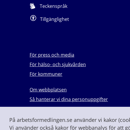
Teckenspråk
Tillgänglighet
För press och media
För hälso- och sjukvården
För kommuner
Om webbplatsen
Så hanterar vi dina personuppgifter
Lever du med våld i en nära relation?
Vid höjd beredskap och krig
På arbetsformedlingen.se använder vi kakor (cooki
Vi använder också kakor för webbanalys för att g