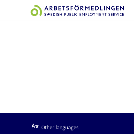
Start på sidans huvudinnehåll
Other languages