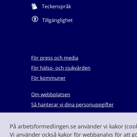
Teckenspråk
Tillgänglighet
För press och media
För hälso- och sjukvården
För kommuner
Om webbplatsen
Så hanterar vi dina personuppgifter
Lever du med våld i en nära relation?
Vid höjd beredskap och krig
På arbetsformedlingen.se använder vi kakor (cooki
Vi använder också kakor för webbanalys för att g