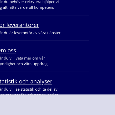
r du behöver rekrytera hjälper vi
g att hitta värdefull kompetens
ör leverantörer
r du är leverantör av våra tjänster
m oss
r du vill veta mer om vår
yndighet och våra uppdrag
tatistik och analyser
r du vill se statistik och ta del av
åra analyser för arbetsmarknaden