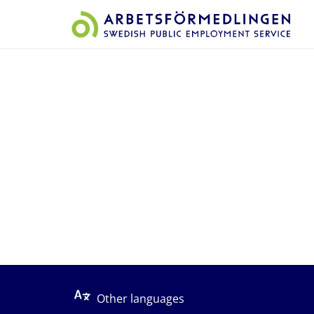
Start på sidans huvudinnehåll
Other languages