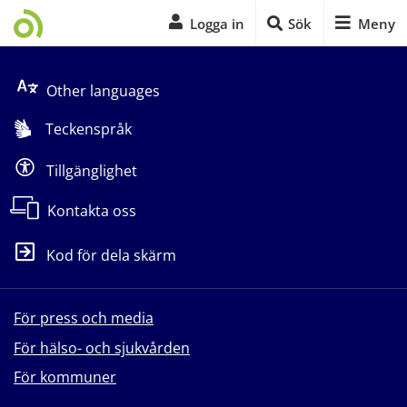
Logga in
Sök
Meny
Start på sidans huvudinnehåll
Other languages
Teckenspråk
Tillgänglighet
Kontakta oss
Kod för dela skärm
För press och media
För hälso- och sjukvården
För kommuner