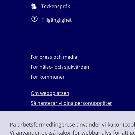
Teckenspråk
Tillgänglighet
För press och media
För hälso- och sjukvården
För kommuner
Om webbplatsen
Så hanterar vi dina personuppgifter
Lever du med våld i en nära relation?
Vid höjd beredskap och krig
På arbetsformedlingen.se använder vi kakor (cooki
Vi använder också kakor för webbanalys för att g