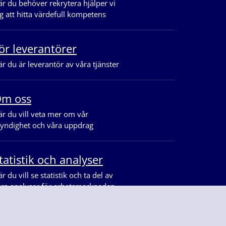
r du behöver rekrytera hjälper vi
g att hitta värdefull kompetens
ör leverantörer
r du är leverantör av våra tjänster
m oss
r du vill veta mer om vår
yndighet och våra uppdrag
tatistik och analyser
r du vill se statistik och ta del av
åra analyser för arbetsmarknaden