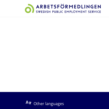
Start på sidans huvudinnehåll
Other languages