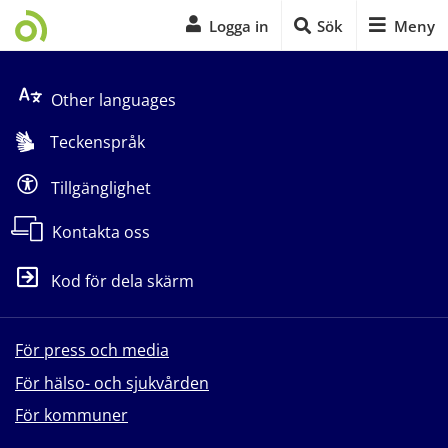
Logga in
Sök
Meny
Start på sidans huvudinnehåll
Other languages
Teckenspråk
Tillgänglighet
Kontakta oss
Kod för dela skärm
För press och media
För hälso- och sjukvården
För kommuner