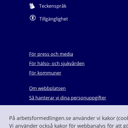
Teckenspråk
Tillgänglighet
För press och media
För hälso- och sjukvården
För kommuner
Om webbplatsen
Så hanterar vi dina personuppgifter
Lever du med våld i en nära relation?
Vid höjd beredskap och krig
På arbetsformedlingen.se använder vi kakor (cooki
Vi använder också kakor för webbanalys för att g