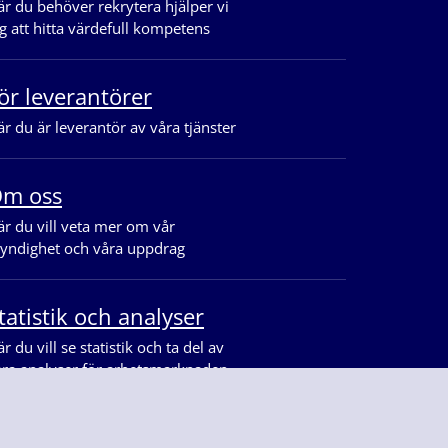
r du behöver rekrytera hjälper vi
g att hitta värdefull kompetens
ör leverantörer
r du är leverantör av våra tjänster
m oss
r du vill veta mer om vår
yndighet och våra uppdrag
tatistik och analyser
r du vill se statistik och ta del av
åra analyser för arbetsmarknaden