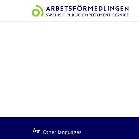
Start på sidans huvudinnehåll
Other languages