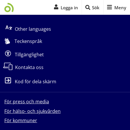
Logga in
Sök
Meny
Start på sidans huvudinnehåll
Other languages
Teckenspråk
Tillgänglighet
Kontakta oss
Kod för dela skärm
För press och media
För hälso- och sjukvården
För kommuner