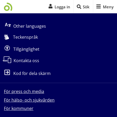
Logga in
Sök
Meny
Start på sidans huvudinnehåll
Other languages
Teckenspråk
Tillgänglighet
Kontakta oss
Kod för dela skärm
För press och media
För hälso- och sjukvården
För kommuner