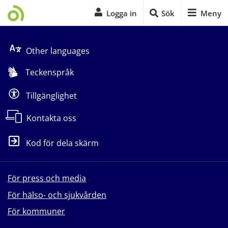
Logga in
Sök
Meny
Start på sidans huvudinnehåll
Other languages
Teckenspråk
Tillgänglighet
Kontakta oss
Kod för dela skärm
För press och media
För hälso- och sjukvården
För kommuner