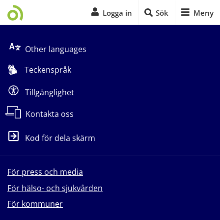
Logga in
Sök
Meny
Start på sidans huvudinnehåll
Other languages
Teckenspråk
Tillgänglighet
Kontakta oss
Kod för dela skärm
För press och media
För hälso- och sjukvården
För kommuner