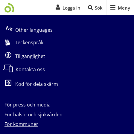
Logga in
Sök
Meny
Start på sidans huvudinnehåll
Other languages
Teckenspråk
Tillgänglighet
Kontakta oss
Kod för dela skärm
För press och media
För hälso- och sjukvården
För kommuner