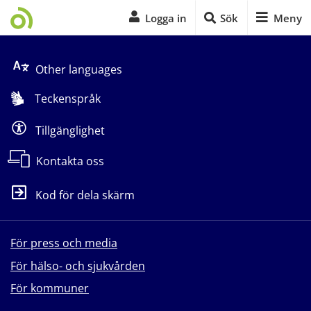
Logga in
Sök
Meny
Start på sidans huvudinnehåll
Other languages
Teckenspråk
Tillgänglighet
Kontakta oss
Kod för dela skärm
För press och media
För hälso- och sjukvården
För kommuner