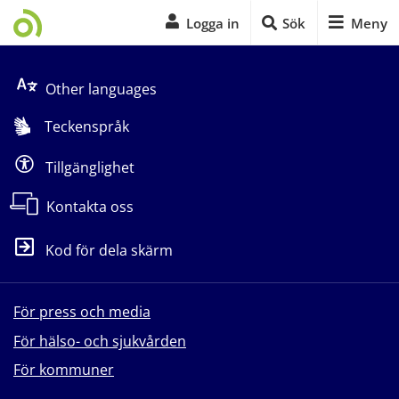
Logga in
Sök
Meny
Start på sidans huvudinnehåll
Other languages
Teckenspråk
Tillgänglighet
Kontakta oss
Kod för dela skärm
För press och media
För hälso- och sjukvården
För kommuner