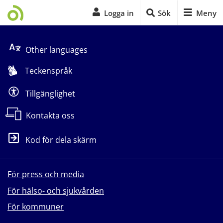
Logga in
Sök
Meny
Start på sidans huvudinnehåll
Other languages
Teckenspråk
Tillgänglighet
Kontakta oss
Kod för dela skärm
För press och media
För hälso- och sjukvården
För kommuner