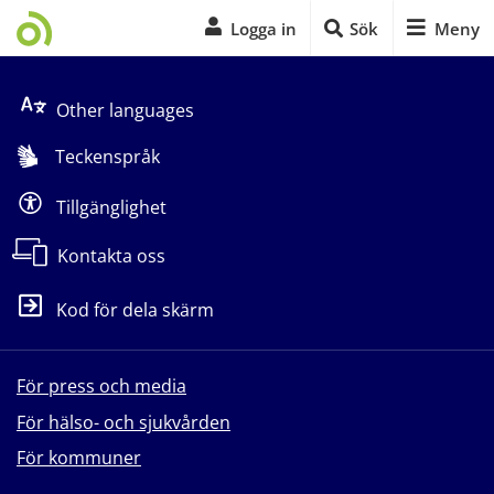
Logga in
Sök
Meny
Start på sidans huvudinnehåll
Other languages
Teckenspråk
Tillgänglighet
Kontakta oss
Kod för dela skärm
För press och media
För hälso- och sjukvården
För kommuner