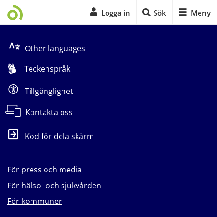
Logga in
Sök
Meny
Start på sidans huvudinnehåll
Other languages
Teckenspråk
Tillgänglighet
Kontakta oss
Kod för dela skärm
För press och media
För hälso- och sjukvården
För kommuner