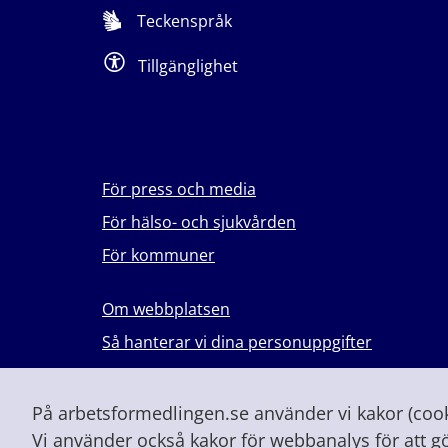
Teckenspråk
Tillgänglighet
För press och media
För hälso- och sjukvården
För kommuner
Om webbplatsen
Så hanterar vi dina personuppgifter
Lever du med våld i en nära relation?
Vid höjd beredskap och krig
På arbetsformedlingen.se använder vi kakor (cooki
Vi använder också kakor för webbanalys för att g