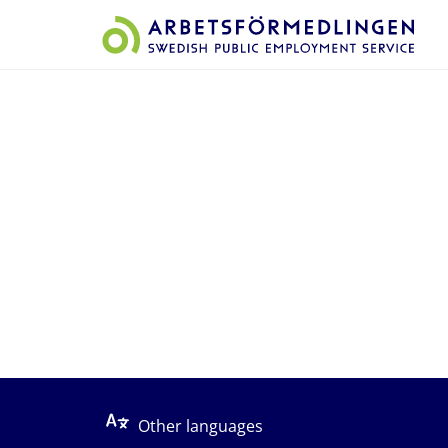
Start på sidans huvudinnehåll
Other languages