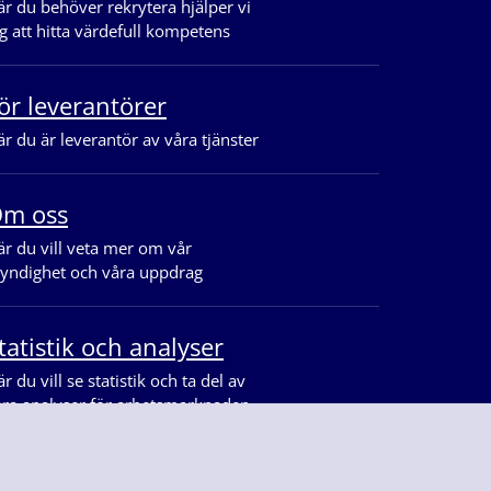
r du behöver rekrytera hjälper vi
g att hitta värdefull kompetens
ör leverantörer
r du är leverantör av våra tjänster
m oss
r du vill veta mer om vår
yndighet och våra uppdrag
tatistik och analyser
r du vill se statistik och ta del av
åra analyser för arbetsmarknaden