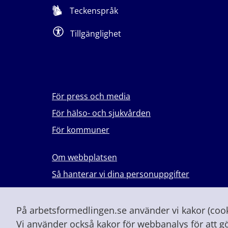
Teckenspråk
Tillgänglighet
För press och media
För hälso- och sjukvården
För kommuner
Om webbplatsen
Så hanterar vi dina personuppgifter
Lever du med våld i en nära relation?
Vid höjd beredskap och krig
På arbetsformedlingen.se använder vi kakor (cooki
Vi använder också kakor för webbanalys för att g