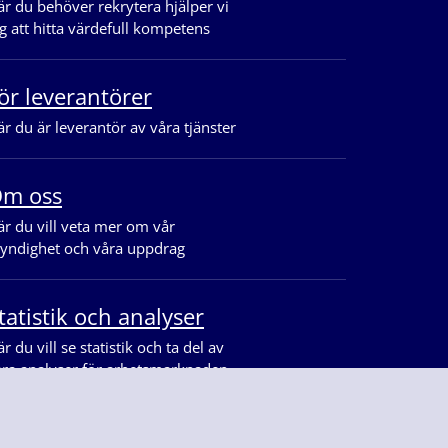
r du behöver rekrytera hjälper vi
g att hitta värdefull kompetens
ör leverantörer
r du är leverantör av våra tjänster
m oss
r du vill veta mer om vår
yndighet och våra uppdrag
tatistik och analyser
r du vill se statistik och ta del av
åra analyser för arbetsmarknaden