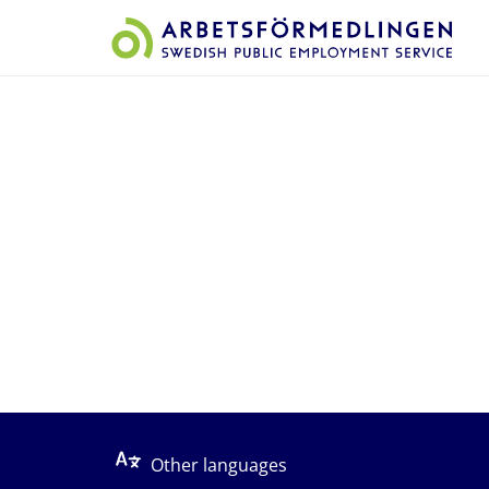
Start på sidans huvudinnehåll
Other languages