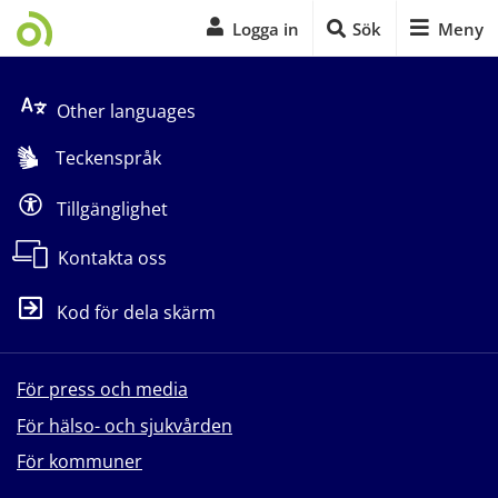
Logga in
Sök
Meny
Start på sidans huvudinnehåll
Other languages
Teckenspråk
Tillgänglighet
Kontakta oss
Kod för dela skärm
För press och media
För hälso- och sjukvården
För kommuner