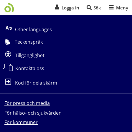
Logga in
Sök
Meny
Start på sidans huvudinnehåll
Other languages
Teckenspråk
Tillgänglighet
Kontakta oss
Kod för dela skärm
För press och media
För hälso- och sjukvården
För kommuner