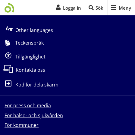
Logga in
Sök
Meny
Start på sidans huvudinnehåll
Other languages
Teckenspråk
Tillgänglighet
Kontakta oss
Kod för dela skärm
För press och media
För hälso- och sjukvården
För kommuner