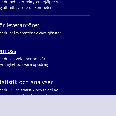
r du behöver rekrytera hjälper vi
g att hitta värdefull kompetens
ör leverantörer
r du är leverantör av våra tjänster
m oss
r du vill veta mer om vår
yndighet och våra uppdrag
tatistik och analyser
r du vill se statistik och ta del av
åra analyser för arbetsmarknaden