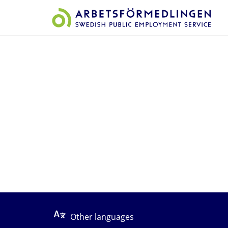
Start på sidans huvudinnehåll
Other languages