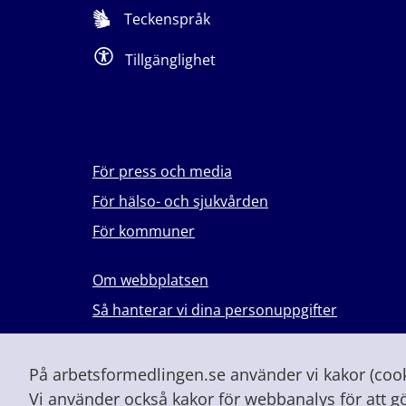
Teckenspråk
Tillgänglighet
För press och media
För hälso- och sjukvården
För kommuner
Om webbplatsen
Så hanterar vi dina personuppgifter
Lever du med våld i en nära relation?
Vid höjd beredskap och krig
På arbetsformedlingen.se använder vi kakor (cooki
Vi använder också kakor för webbanalys för att g