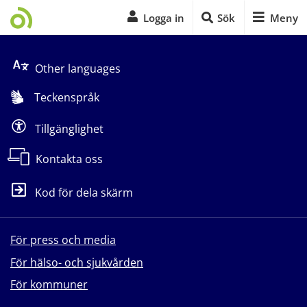
Logga in
Sök
Meny
Start på sidans huvudinnehåll
Other languages
Teckenspråk
Tillgänglighet
Kontakta oss
Kod för dela skärm
För press och media
För hälso- och sjukvården
För kommuner