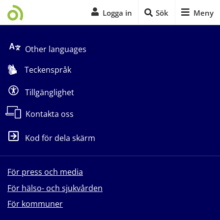
Logga in
Sök
Meny
Start på sidans huvudinnehåll
Other languages
Teckenspråk
Tillgänglighet
Kontakta oss
Kod för dela skärm
För press och media
För hälso- och sjukvården
För kommuner