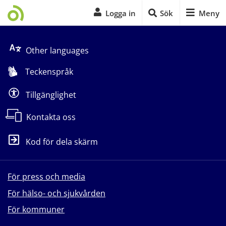
Logga in
Sök
Meny
Start på sidans huvudinnehåll
Other languages
Teckenspråk
Tillgänglighet
Kontakta oss
Kod för dela skärm
För press och media
För hälso- och sjukvården
För kommuner