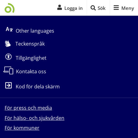
Logga in
Sök
Meny
Start på sidans huvudinnehåll
Other languages
Teckenspråk
Tillgänglighet
Kontakta oss
Kod för dela skärm
För press och media
För hälso- och sjukvården
För kommuner