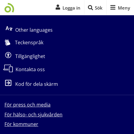
Logga in
Sök
Meny
Start på sidans huvudinnehåll
Other languages
Teckenspråk
Tillgänglighet
Kontakta oss
Kod för dela skärm
För press och media
För hälso- och sjukvården
För kommuner