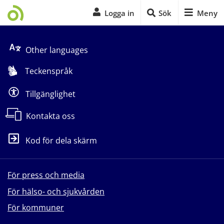
Logga in
Sök
Meny
Start på sidans huvudinnehåll
Other languages
Teckenspråk
Tillgänglighet
Kontakta oss
Kod för dela skärm
För press och media
För hälso- och sjukvården
För kommuner