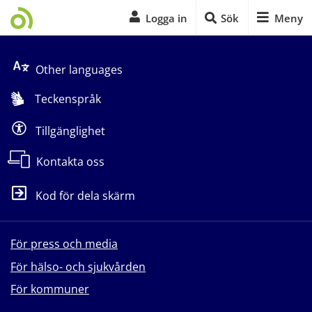
Logga in
Sök
Meny
Start på sidans huvudinnehåll
Other languages
Teckenspråk
Tillgänglighet
Kontakta oss
Kod för dela skärm
För press och media
För hälso- och sjukvården
För kommuner