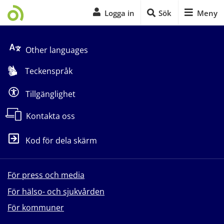
Logga in
Sök
Meny
Start på sidans huvudinnehåll
Other languages
Teckenspråk
Tillgänglighet
Kontakta oss
Kod för dela skärm
För press och media
För hälso- och sjukvården
För kommuner