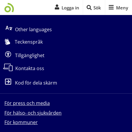
Logga in
Sök
Meny
Start på sidans huvudinnehåll
Other languages
Teckenspråk
Tillgänglighet
Kontakta oss
Kod för dela skärm
För press och media
För hälso- och sjukvården
För kommuner