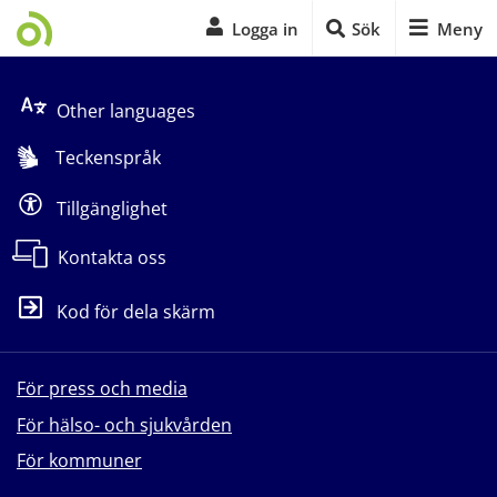
Logga in
Sök
Meny
Start på sidans huvudinnehåll
Other languages
Teckenspråk
Tillgänglighet
Kontakta oss
Kod för dela skärm
För press och media
För hälso- och sjukvården
För kommuner