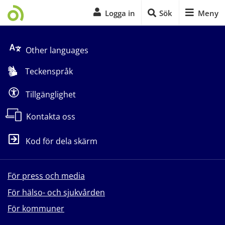
Logga in
Sök
Meny
Start på sidans huvudinnehåll
Other languages
Teckenspråk
Tillgänglighet
Kontakta oss
Kod för dela skärm
För press och media
För hälso- och sjukvården
För kommuner