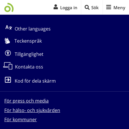
Logga in
Sök
Meny
Start på sidans huvudinnehåll
Other languages
Teckenspråk
Tillgänglighet
Kontakta oss
Kod för dela skärm
För press och media
För hälso- och sjukvården
För kommuner