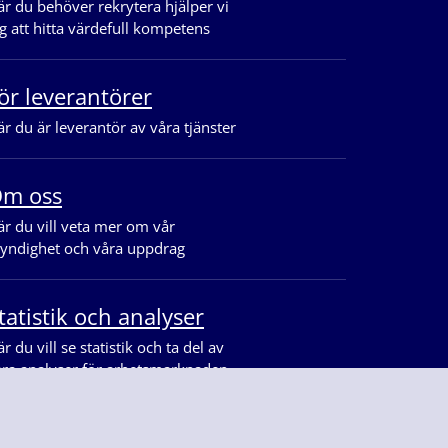
r du behöver rekrytera hjälper vi
g att hitta värdefull kompetens
ör leverantörer
r du är leverantör av våra tjänster
m oss
r du vill veta mer om vår
yndighet och våra uppdrag
tatistik och analyser
r du vill se statistik och ta del av
åra analyser för arbetsmarknaden