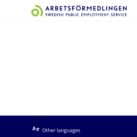
Start på sidans huvudinnehåll
Other languages