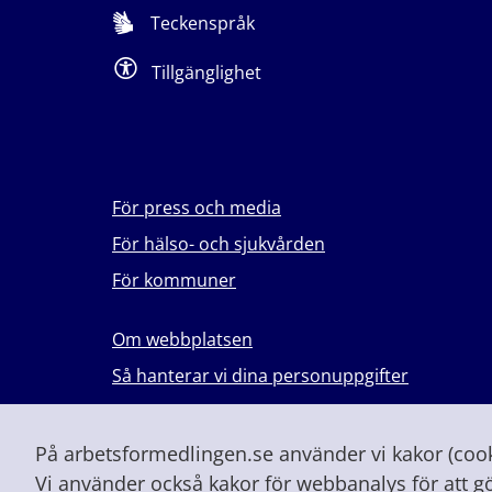
Teckenspråk
Tillgänglighet
För press och media
För hälso- och sjukvården
För kommuner
Om webbplatsen
Så hanterar vi dina personuppgifter
Lever du med våld i en nära relation?
Vid höjd beredskap och krig
På arbetsformedlingen.se använder vi kakor (cooki
Vi använder också kakor för webbanalys för att g