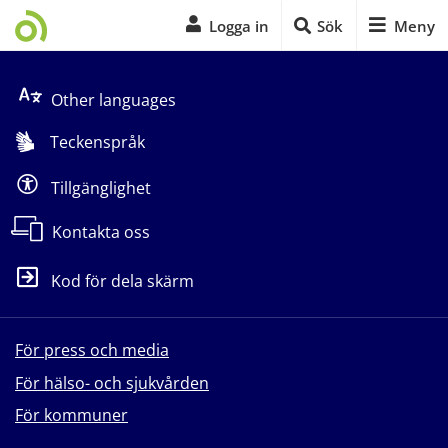
Logga in
Sök
Meny
Start på sidans huvudinnehåll
Other languages
Teckenspråk
Tillgänglighet
Kontakta oss
Kod för dela skärm
För press och media
För hälso- och sjukvården
För kommuner