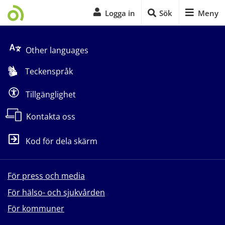
Logga in
Sök
Meny
Start på sidans huvudinnehåll
Other languages
Teckenspråk
Tillgänglighet
Kontakta oss
Kod för dela skärm
För press och media
För hälso- och sjukvården
För kommuner