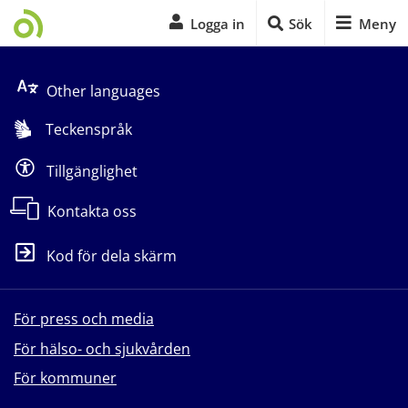
Logga in
Sök
Meny
Start på sidans huvudinnehåll
Other languages
Teckenspråk
Tillgänglighet
Kontakta oss
Kod för dela skärm
För press och media
För hälso- och sjukvården
För kommuner