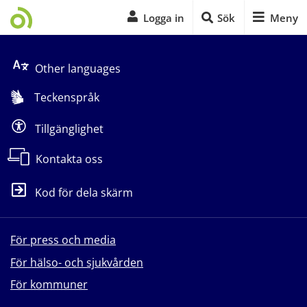
Logga in
Sök
Meny
Start på sidans huvudinnehåll
Other languages
Teckenspråk
Tillgänglighet
Kontakta oss
Kod för dela skärm
För press och media
För hälso- och sjukvården
För kommuner